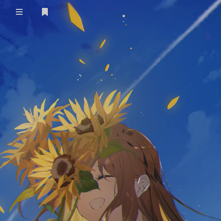
登录
vps
测评
时光轴
哔哩哔哩追番列表
我的朋友们~